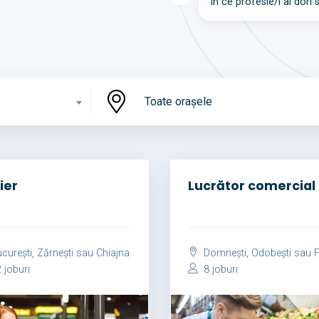
În ce profesie/i ai dori 
Toate orașele
ier
Lucrător comercial
curești, Zărnești sau Chiajna
Domnești, Odobești sau Foc
 joburi
8 joburi