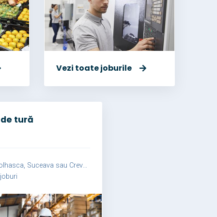
Vezi toate joburile
 de tură
lhasca, Suceava sau Crevedia Mare
joburi