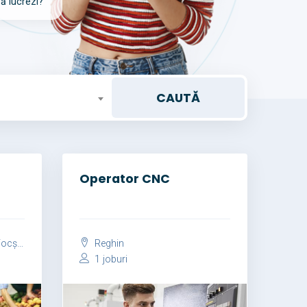
să lucrezi?
Operator CNC
șani
Reghin
1 joburi