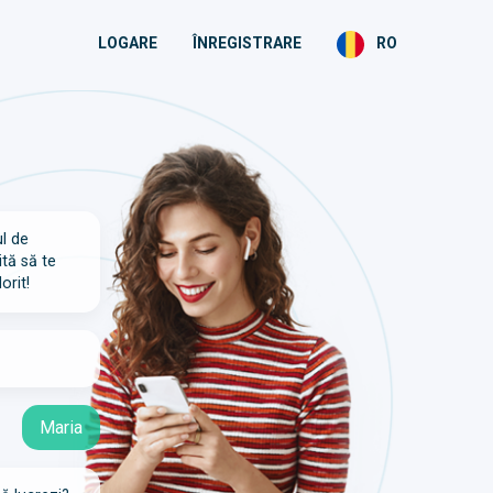
LOGARE
ÎNREGISTRARE
RO
ul de
ită să te
orit!
Maria