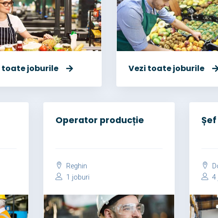
 toate joburile
Vezi toate joburile
Operator producție
Șef
Reghin
Do
1 joburi
4 