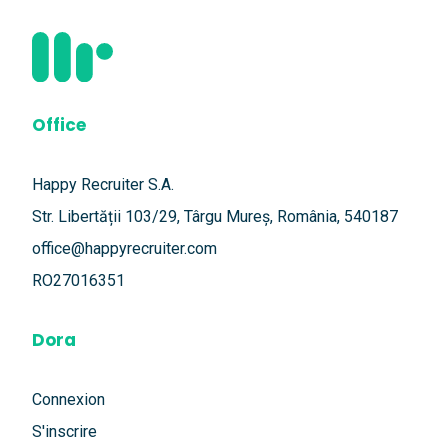
Office
Happy Recruiter S.A.
Str. Libertății 103/29, Târgu Mureș, România, 540187
office@happyrecruiter.com
RO27016351
Dora
Connexion
S'inscrire