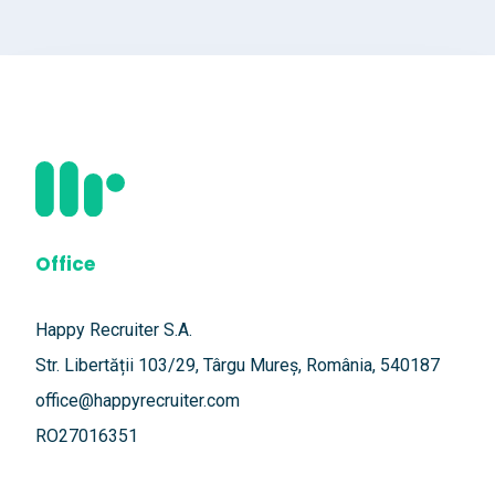
Office
Happy Recruiter S.A.
Str. Libertății 103/29, Târgu Mureș, România, 540187
office@happyrecruiter.com
RO27016351