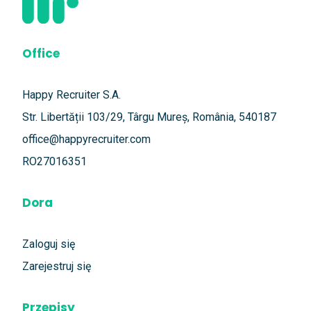
Office
Happy Recruiter S.A.
Str. Libertății 103/29, Târgu Mureș, România, 540187
office@happyrecruiter.com
RO27016351
Dora
Zaloguj się
Zarejestruj się
Przepisy