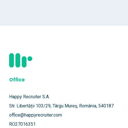
Office
Happy Recruiter S.A.
Str. Libertății 103/29, Târgu Mureș, România, 540187
office@happyrecruiter.com
RO27016351