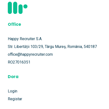
Office
Happy Recruiter S.A.
Str. Libertății 103/29, Târgu Mureș, România, 540187
office@happyrecruiter.com
RO27016351
Dora
Login
Registar