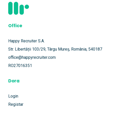
Office
Happy Recruiter S.A.
Str. Libertății 103/29, Târgu Mureș, România, 540187
office@happyrecruiter.com
RO27016351
Dora
Login
Registar