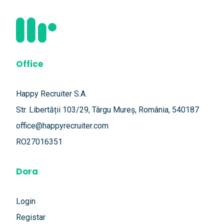
Office
Happy Recruiter S.A.
Str. Libertății 103/29, Târgu Mureș, România, 540187
office@happyrecruiter.com
RO27016351
Dora
Login
Registar