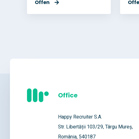
Offen
Off
Office
Happy Recruiter S.A.
Str. Libertății 103/29, Târgu Mureș,
România, 540187