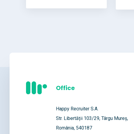
Office
Happy Recruiter S.A.
Str. Libertății 103/29, Târgu Mureș,
România, 540187