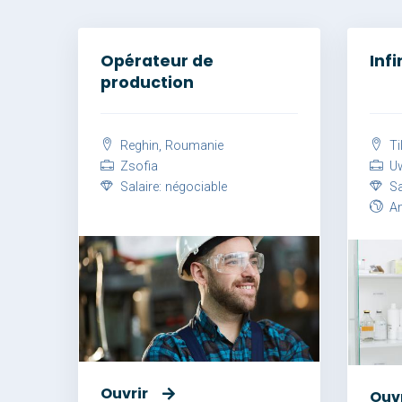
Opérateur de
Inf
production
Reghin, Roumanie
Ti
Zsofia
Uw
Salaire: négociable
Sal
Angl
Ouvrir
Ouvr