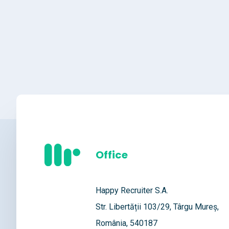
Office
Happy Recruiter S.A.
Str. Libertății 103/29, Târgu Mureș,
România, 540187