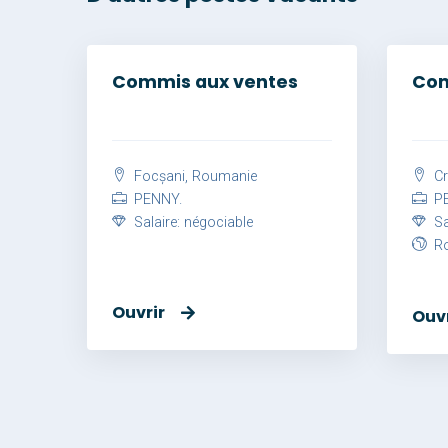
Commis aux ventes
Com
Focșani, Roumanie
Cr
PENNY.
PE
Salaire: négociable
Sal
Ro
Ouvrir
Ouvr