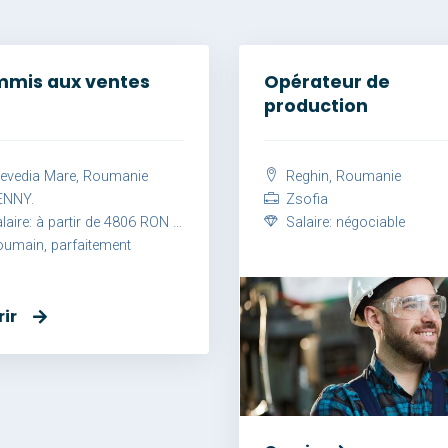
mis aux ventes
Opérateur de
production
evedia Mare, Roumanie
Reghin, Roumanie
NNY.
Zsofia
aire: à partir de 4806 RON brut / mois
Salaire: négociable
umain, parfaitement
ir