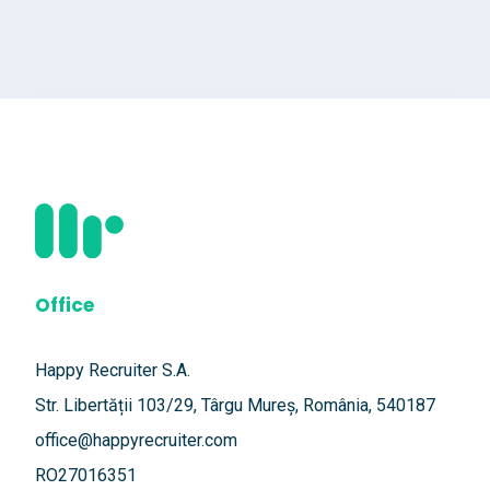
Office
Happy Recruiter S.A.
Str. Libertății 103/29, Târgu Mureș, România, 540187
office@happyrecruiter.com
RO27016351