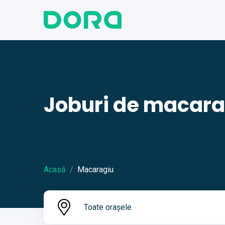
Joburi de macara
Acasă
Macaragiu
Toate orașele