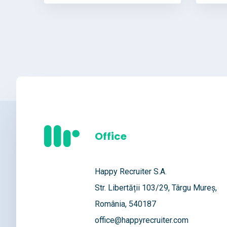
Office
Happy Recruiter S.A.
Str. Libertății 103/29, Târgu Mureș,
România, 540187
office@happyrecruiter.com