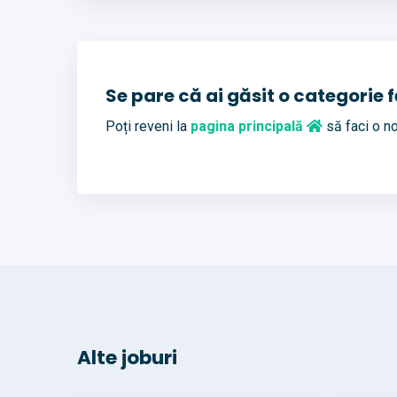
Se pare că ai găsit o categorie 
Poți reveni la
pagina principală
să faci o no
Alte joburi