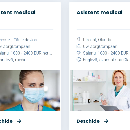
stent medical
Asistent medical
esselt, Țările de Jos
Utrecht, Olanda
 ZorgCompaan
Uw ZorgCompaan
ariu: 1800 - 2400 EUR net / lună
Salariu: 1800 - 2400 EUR net /
andeză, mediu
Engleză, avansat sau Olandeză, av
chide
Deschide