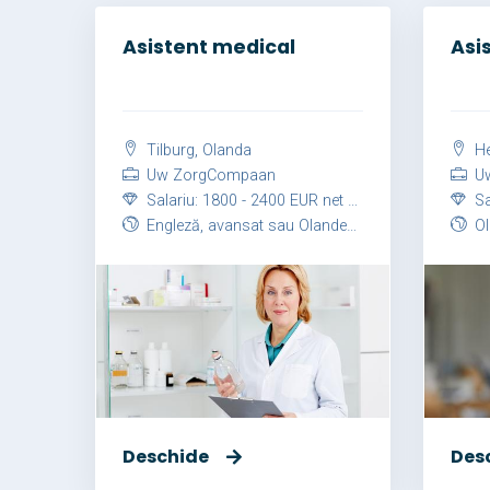
Asistent medical
Asi
Tilburg, Olanda
He
Uw ZorgCompaan
Uw
Salariu: 1800 - 2400 EUR net / lună
Sal
Engleză, avansat sau Olandeză, avansat
Ol
Deschide
Des