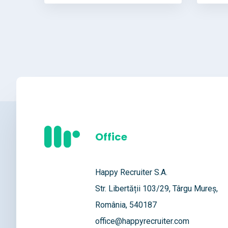
Office
Happy Recruiter S.A.
Str. Libertății 103/29, Târgu Mureș,
România, 540187
office@happyrecruiter.com