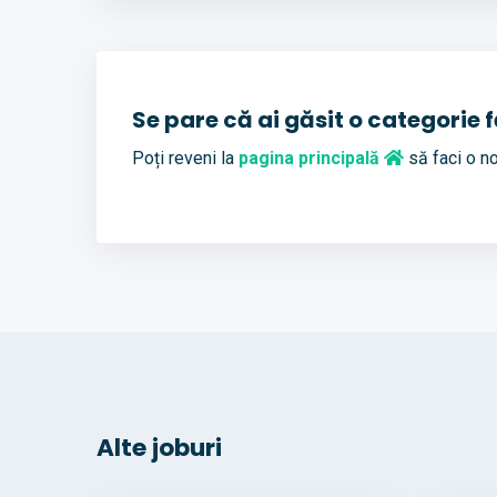
Se pare că ai găsit o categorie 
Poți reveni la
pagina principală
să faci o no
Alte joburi