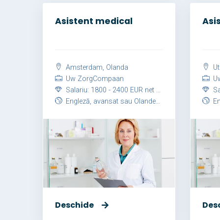
Asistent medical
Asi
Amsterdam, Olanda
Ut
Uw ZorgCompaan
Uw
Salariu: 1800 - 2400 EUR net / lună
Sal
Engleză, avansat sau Olandeză, avansat
Eng
Deschide
Des