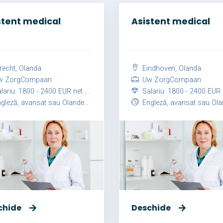
stent medical
Asistent medical
recht, Olanda
Eindhoven, Olanda
 ZorgCompaan
Uw ZorgCompaan
ariu: 1800 - 2400 EUR net / lună
Salariu: 1800 - 2400 EUR net /
leză, avansat sau Olandeză, avansat
Engleză, avansat sau Olandeză, av
chide
Deschide