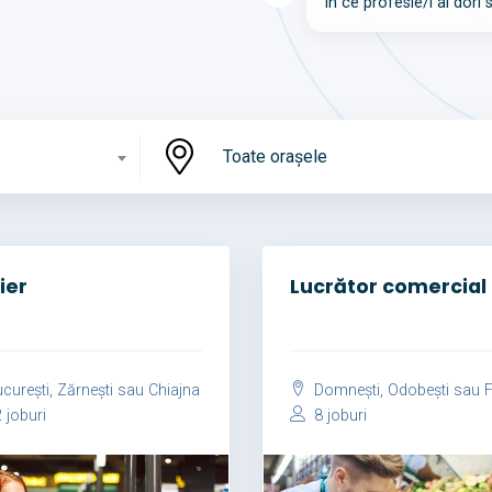
În ce profesie/i ai dori 
Toate orașele
ier
Lucrător comercial
curești, Zărnești sau Chiajna
Domnești, Odobești sau Foc
 joburi
8 joburi