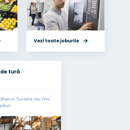
Vezi toate joburile
 de tură
lhasca, Suceava sau Crevedia Mare
joburi