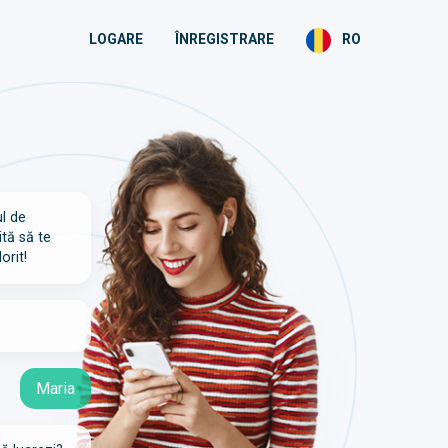
LOGARE
ÎNREGISTRARE
RO
ul de
ită să te
orit!
Maria