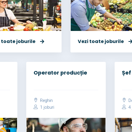
 toate joburile
Vezi toate joburile
Operator producție
Șef
Reghin
Do
1 joburi
4 