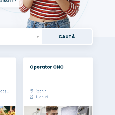
să lucrezi?
Operator CNC
șani
Reghin
1 joburi