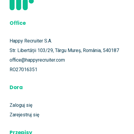
Office
Happy Recruiter S.A.
Str. Libertății 103/29, Târgu Mureș, România, 540187
office@happyrecruiter.com
RO27016351
Dora
Zaloguj się
Zarejestruj się
Przepisy