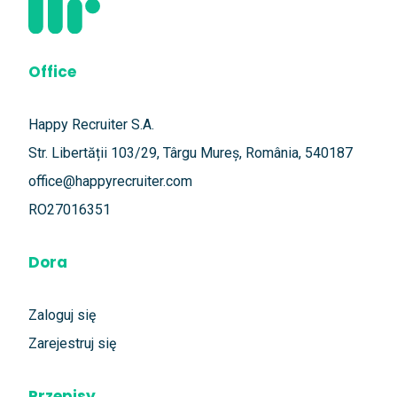
Office
Happy Recruiter S.A.
Str. Libertății 103/29, Târgu Mureș, România, 540187
office@happyrecruiter.com
RO27016351
Dora
Zaloguj się
Zarejestruj się
Przepisy