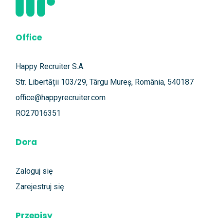
Office
Happy Recruiter S.A.
Str. Libertății 103/29, Târgu Mureș, România, 540187
office@happyrecruiter.com
RO27016351
Dora
Zaloguj się
Zarejestruj się
Przepisy