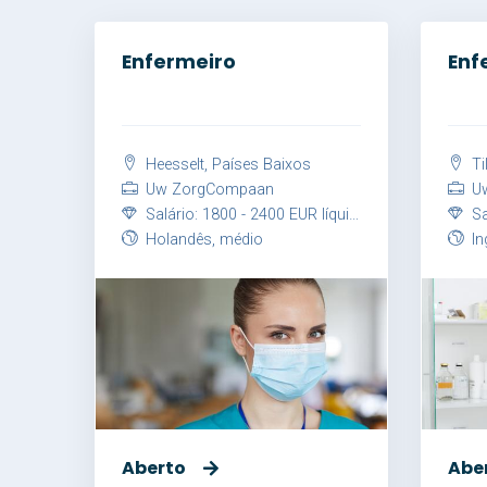
Enfermeiro
Enf
Heesselt, Países Baixos
Ti
Uw ZorgCompaan
Uw
Salário: 1800 - 2400 EUR líquido / mês
Sal
Holandês, médio
Ing
Aberto
Abe