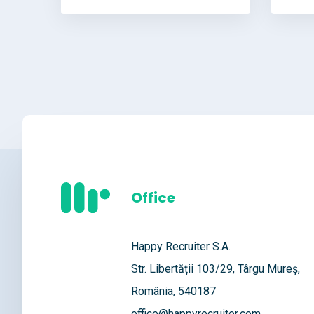
Office
Happy Recruiter S.A.
Str. Libertății 103/29, Târgu Mureș,
România, 540187
office@happyrecruiter.com