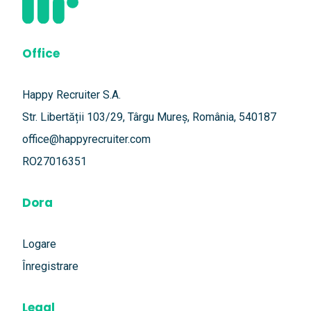
Office
Happy Recruiter S.A.
Str. Libertății 103/29, Târgu Mureș, România, 540187
office@happyrecruiter.com
RO27016351
Dora
Logare
Înregistrare
Legal