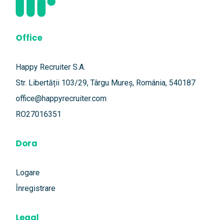
Office
Happy Recruiter S.A.
Str. Libertății 103/29, Târgu Mureș, România, 540187
office@happyrecruiter.com
RO27016351
Dora
Logare
Înregistrare
Legal