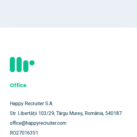
Office
Happy Recruiter S.A.
Str. Libertății 103/29, Târgu Mureș, România, 540187
office@happyrecruiter.com
RO27016351