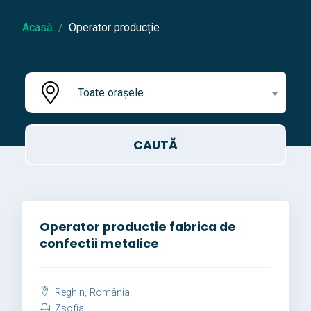
Acasă
Operator producție
Toate orașele
Operator productie fabrica de
confectii metalice
Reghin, România
Zsofia