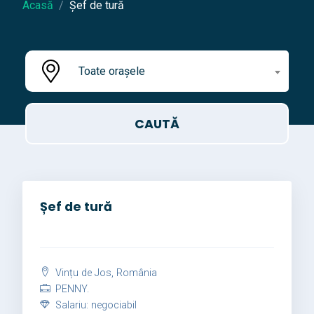
Acasă
Șef de tură
Toate orașele
Șef de tură
Vințu de Jos, România
PENNY.
Salariu: negociabil