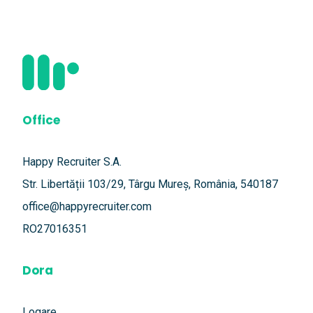
Office
Happy Recruiter S.A.
Str. Libertății 103/29, Târgu Mureș, România, 540187
office@happyrecruiter.com
RO27016351
Dora
Logare