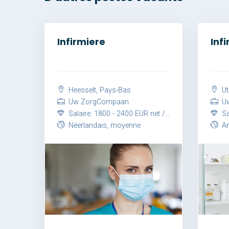
Infirmiere
Inf
Heesselt, Pays-Bas
Ut
Uw ZorgCompaan
Uw
Salaire: 1800 - 2400 EUR net / mois
Sal
Néerlandais, moyenne
Angl