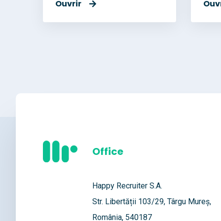
Ouvrir
Ouvr
Office
Happy Recruiter S.A.
Str. Libertății 103/29, Târgu Mureș,
România, 540187