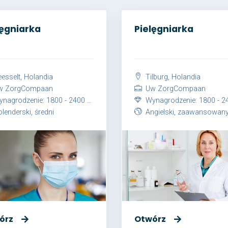
lęgniarka
Pielęgniarka
esselt, Holandia
Tilburg, Holandia
 ZorgCompaan
Uw ZorgCompaan
grodzenie: 1800 - 2400 EUR netto / miesiąc
Wynagrodzenie: 1800 - 2400 EUR netto / m
lenderski, średni
Angielski, zaawansowany lub Holenderski, zaawa
órz
Otwórz