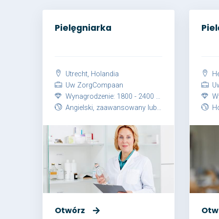
Pielęgniarka
Pie
Utrecht, Holandia
He
Uw ZorgCompaan
Uw
Wynagrodzenie: 1800 - 2400 EUR netto / miesiąc
Wyna
Angielski, zaawansowany lub Holenderski, zaawansowany
Ho
Otwórz
Otw