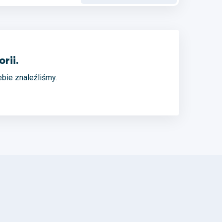
rii.
iebie znaleźliśmy.