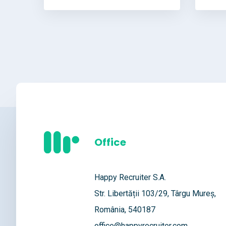
Office
Happy Recruiter S.A.
Str. Libertății 103/29, Târgu Mureș,
România, 540187
office@happyrecruiter.com