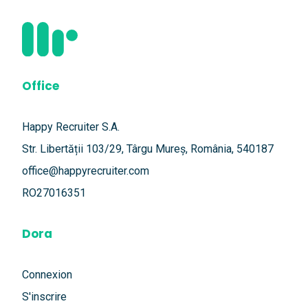
Office
Happy Recruiter S.A.
Str. Libertății 103/29, Târgu Mureș, România, 540187
office@happyrecruiter.com
RO27016351
Dora
Connexion
S'inscrire