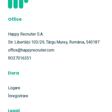
Office
Happy Recruiter S.A.
Str. Libertății 103/29, Târgu Mureș, România, 540187
office@happyrecruiter.com
RO27016351
Dora
Logare
Înregistrare
Legal