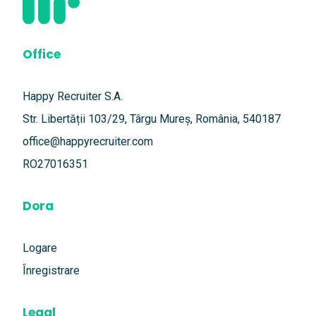
Office
Happy Recruiter S.A.
Str. Libertății 103/29, Târgu Mureș, România, 540187
office@happyrecruiter.com
RO27016351
Dora
Logare
Înregistrare
Legal