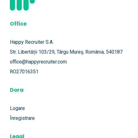
Office
Happy Recruiter S.A.
Str. Libertății 103/29, Târgu Mureș, România, 540187
office@happyrecruiter.com
RO27016351
Dora
Logare
Înregistrare
Legal