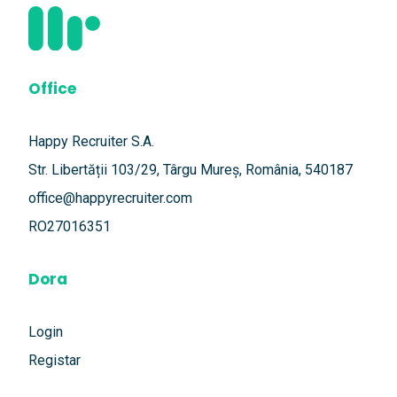
Office
Happy Recruiter S.A.
Str. Libertății 103/29, Târgu Mureș, România, 540187
office@happyrecruiter.com
RO27016351
Dora
Login
Registar