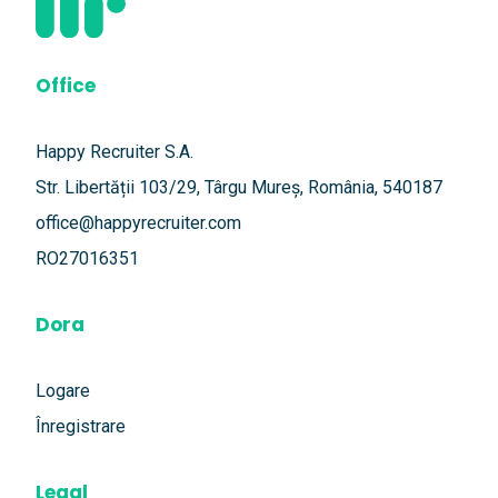
Office
Happy Recruiter S.A.
Str. Libertății 103/29, Târgu Mureș, România, 540187
office@happyrecruiter.com
RO27016351
Dora
Logare
Înregistrare
Legal