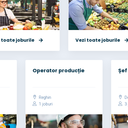
 toate joburile
Vezi toate joburile
Operator producție
Șef
Reghin
Do
1 joburi
3 