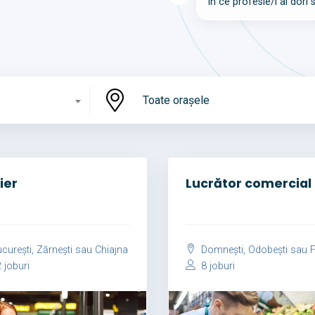
În ce profesie/i ai dori 
Toate orașele
ier
Lucrător comercial
curești, Zărnești sau Chiajna
Domnești, Odobești sau Foc
 joburi
8 joburi