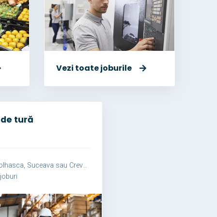
Vezi toate joburile
 de tură
lhasca, Suceava sau Crevedia Mare
joburi