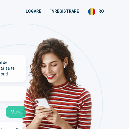
LOGARE
ÎNREGISTRARE
RO
ul de
ită să te
orit!
Maria