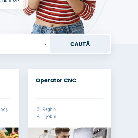
să lucrezi?
Operator CNC
șani
Reghin
1 joburi